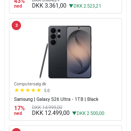
43%
DKK 5.884,21
DKK 3.361,00
ned
▼DKK 2.523,21
3
Computersalg.dk
5.0
Samsung | Galaxy S26 Ultra - 1TB | Black
17%
DKK 14.999,00
DKK 12.499,00
ned
▼DKK 2.500,00