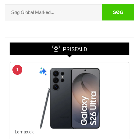
SØG
PRISFALD
1
Lomax.dk