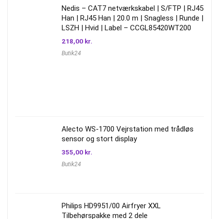
Nedis – CAT7 netværkskabel | S/FTP | RJ45
Han | RJ45 Han | 20.0 m | Snagless | Runde |
LSZH | Hvid | Label – CCGL85420WT200
218,00
kr.
Butik24
Alecto WS-1700 Vejrstation med trådløs
sensor og stort display
355,00
kr.
Butik24
Philips HD9951/00 Airfryer XXL
Tilbehørspakke med 2 dele