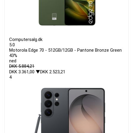
Computersalg.dk
5.0
Motorola Edge 70 - 512GB/12GB - Pantone Bronze Green
43%
ned
DKK 5.884,21
DKK 3.361,00
▼DKK 2.523,21
4