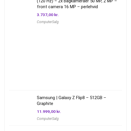
(120 Hz) – 2x bagkameraer 50 MP, 2 MP –
front camera 16 MP – perlehvid
3.737,00
kr.
ComputerSalg
Samsung | Galaxy Z Flip8 – 512GB –
Graphite
11.999,00
kr.
ComputerSalg