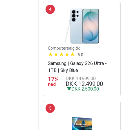
4
Computersalg.dk
5.0
Samsung | Galaxy S26 Ultra -
1TB | Sky Blue
17%
DKK 14.999,00
DKK 12.499,00
ned
▼DKK 2.500,00
5