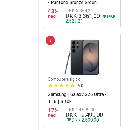
- Pantone Bronze Green
43%
DKK 5.884,21
DKK 3.361,00
ned
▼DKK
2.523,21
3
Computersalg.dk
5.0
Samsung | Galaxy S26 Ultra -
1TB | Black
17%
DKK 14.999,00
DKK 12.499,00
ned
▼DKK 2.500,00