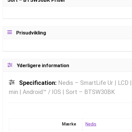
Sort – BTSW30BK Priser
Prisudvikling
Yderligere information
Specification:
Nedis – SmartLife Ur | LCD |
min | Android™ / IOS | Sort – BTSW30BK
Mærke
Nedis