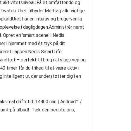
 dit aktivitetsniveau.Få et omfattende og
twatch. Uret tilbyder:Modtag alle vigtige
opkaldUret har en intuitiv og brugervenlig
 oplevelse i dagligdagen.Administrér nemt
. Opret en 'smart scene' i Nedis
ner i hjemmet med ét tryk på dit
gureret i appen.Nedis SmartLife
ndtæt – perfekt til brug i al slags vejr og
 timer får du frihed til at være aktiv i
intelligent ur, der understøtter dig i en
ksimal driftstid: 14400 min | Android™ /
samt på tilbud! Tjek den bedste pris,