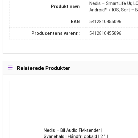
Nedis – SmartLife Ur, LC
Produkt navn
Android™ / IOS, Sort 
EAN
5412810455096
Producentens varenr.:
5412810455096
Relaterede Produkter
Nedis – Bil Audio FM-sender |
Svanehals | Håndfri opkald | 2 " |