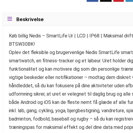
Beskrivelse
Køb billig Nedis – SmartLife Ur | LCD | IP68 | Maksimal drif
BTSW30BK!
Oplev det fleksible og brugervenlige Nedis SmartLife smart
smartwatch, en fitness-tracker og et løbeur. Uret holder 
funktionalitet og kan motivere dig som din personlige trænin
vigtige beskeder eller notifikationer – modtag dem diskret v
håndleddet, så du kan fokusere på dine aktiviteter uden af
udformning sikrer, at uret er velegnet til daglig brug og alle 
både Android og iOS kan de fleste nemt få glæde af alle fu
inkl. løb, gang, cykling, yoga, bjergbestigning, vandreture, spi
badminton, fodbold, baseball og rugby – så du kan registre
træningspas for maksimal effekt og del dine data med pop