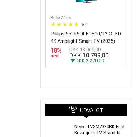
Butik24.dk
5.0
Philips 55" 55OLED810/12 OLED
4K Ambilight Smart TV (2025)
18%
DKK 13.069,00
DKK 10.799,00
ned
▼DKK 2.270,00
UDVALGT
Nedis TVSM2330BK Fuld
Bevægelig TV Stand til