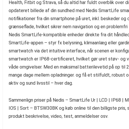
Health, Fitbit og Strava, så du altid har fuldt overblik over
opdateret billede af din sundhed med Nedis SmartLife smar
notifikationer fra din smartphone på uret, inkl. beskeder og 
grænseflade, hvilket sikrer nem navigation og en problemfri
Nedis SmartLife-kompatible enheder direkte fra dit håndled
SmartLife-appen – styr fx belysning, klimaanlæg eller gardi
smartwatch via det intuitive interface, når scenen er konfi
smartwatch er IP68-certificeret, hvilket gør uret støv- og va
våde omgivelser. Med en maksimal batterilevetid på op til 240
mange dage mellem opladninger. og få et stilfuldt, robust og 
aktiv og sund livsstil – hver dag.
Sammenlign priser på Nedis – SmartLife Ur | LCD | IP68 | Ma
IOS | Sort – BTSW30BK og køb online til den billigste pris, 
produkt beskrivelse, video, test, anmeldelser osv.