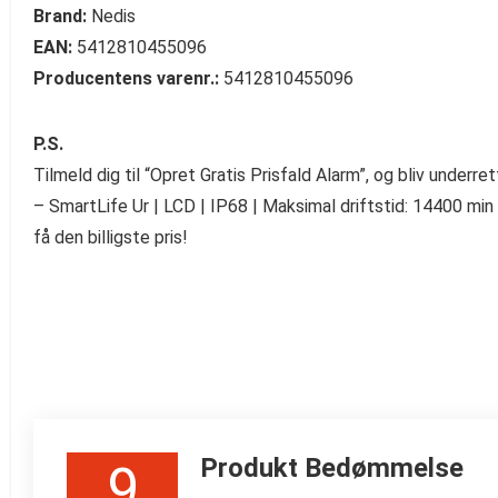
Brand:
Nedis
EAN:
5412810455096
Producentens varenr.:
5412810455096
P.S.
Tilmeld dig til “Opret Gratis Prisfald Alarm”, og bliv unde
– SmartLife Ur | LCD | IP68 | Maksimal driftstid: 14400 mi
få den billigste pris!
Produkt Bedømmelse
9