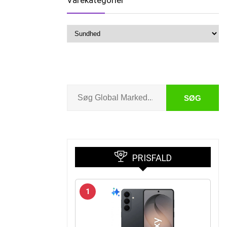
Varekategorier
SØG
PRISFALD
1