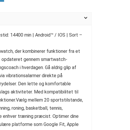
tstid: 14400 min | Android™ / IOS | Sort –
watch, der kombinerer funktioner fra et
dig opdateret gennem smartwatch-
gscoach i hverdagen. Gå aldrig glip af
ia vibrationsalarmer direkte på
brydelser. Den lette og komfortable
slags aktiviteter. Med kompatibilitet til
nktioner.Vælg mellem 20 sportstilstande,
nning, roning, basketball, tennis,
re enhver træning præcist. Optimer dine
ulære platforme som Google Fit, Apple